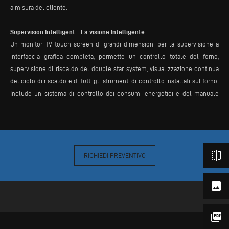
a misura del cliente.
Supervision Intelligent - La visione Intelligente
Un monitor TV touch-screen di grandi dimensioni per la supervisione a
interfaccia grafica completa, permette un controllo totale del forno,
supervisione di riscaldo del double star system, visualizzazione continua
del ciclo di riscaldo e di tutti gli strumenti di controllo installati sul forno.
Include un sistema di controllo dei consumi energetici e del manuale
d’uso con sistema di risoluzione automatica dei problemi, riducendo così
al minimo i tempi di fermo macchina.
flip
RICHIEDI PREVENTIVO
photo
picture_as_pdf