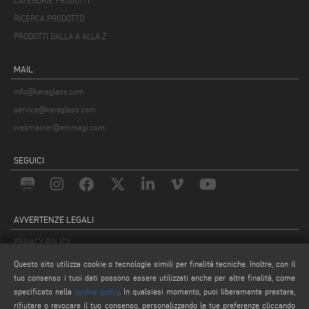
CATEGORIE PRODOTTI
RICERCA PRODOTTO
PRODOTTI DALLA A ALLA Z
MAIL
info@keraglass.com
service@keraglass.com
webmaster@emmegi.com
SEGUICI
AVVERTENZE LEGALI
PRIVACY POLICY
COMPLIANCE
Questo sito utilizza cookie o tecnologie simili per finalità tecniche. Inoltre, con il
NOTE LEGALI
tuo consenso i tuoi dati possono essere utilizzati anche per altre finalità, come
specificato nella
cookie policy
. In qualsiasi momento, puoi liberamente prestare,
COOKIE POLICY
rifiutare o revocare il tuo consenso, personalizzando le tue preferenze cliccando