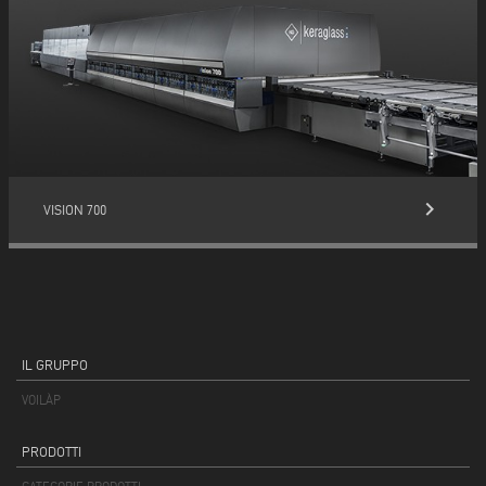
keyboard_arrow_right
VISION 700
IL GRUPPO
VOILÀP
PRODOTTI