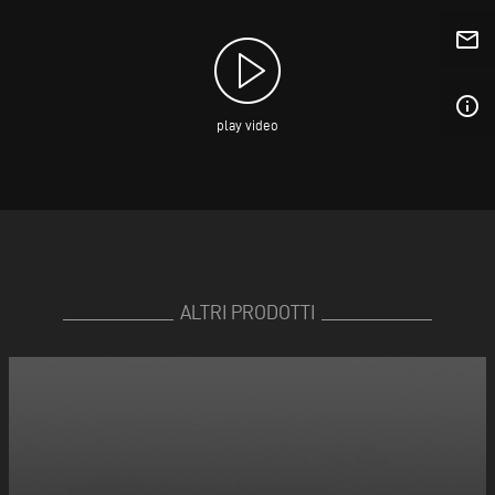
mail_outline
info_outline
play video
ALTRI PRODOTTI