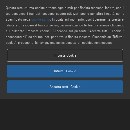
service@keraglass.com
Questo sito utilizza cookie o tecnologie simili per finalità tecniche. Inoltre, con il
webmaster@emmegi.com
tuo consenso i tuoi dati possono essere utilizzati anche per altre finalità, come
specificato nella
cookie policy
. In qualsiasi momento, puoi liberamente prestare,
SEGUICI
rifiutare o revocare il tuo consenso, personalizzando le tue preferenze cliccando
sul pulsante “Imposta cookie”. Cliccando sul pulsante "Accetta tutti i cookie "
acconsenti all'uso dei tuoi dati per tutte le finalità indicate. Cliccando su “Rifiuta i
cookie”, proseguirai la navigazione senza accettare i cookies non necessari.
AVVERTENZE LEGALI
Imposta Cookie
PRIVACY POLICY
COMPLIANCE
Rifiuta i Cookie
NOTE LEGALI
COOKIE POLICY
Accetta tutti i Cookie
IMPOSTAZIONE COOKIES
Keraglass S.r.l. - Via Sassogattone, 13/A 42031 Baiso (RE) ITALY - Phone +39 0522