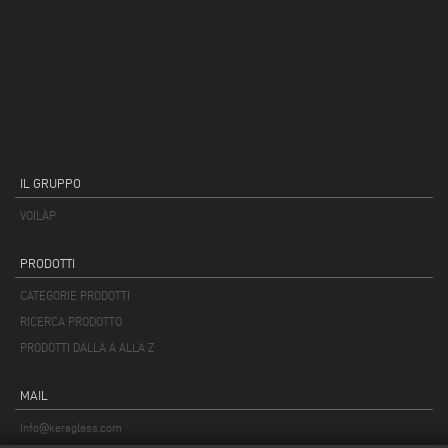
IL GRUPPO
VOILÀP
PRODOTTI
CATEGORIE PRODOTTI
RICERCA PRODOTTO
PRODOTTI DALLA A ALLA Z
MAIL
info@keraglass.com