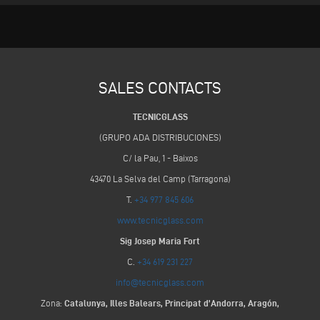
SALES CONTACTS
TECNICGLASS
(GRUPO ADA DISTRIBUCIONES)
C/ la Pau, 1 - Baixos
43470 La Selva del Camp (Tarragona)
T.
+34 977 845 606
www.tecnicglass.com
Sig Josep Maria Fort
C.
+34 619 231 227
info@tecnicglass.com
Zona:
Catalunya, Illes Balears, Principat d’Andorra, Aragón,