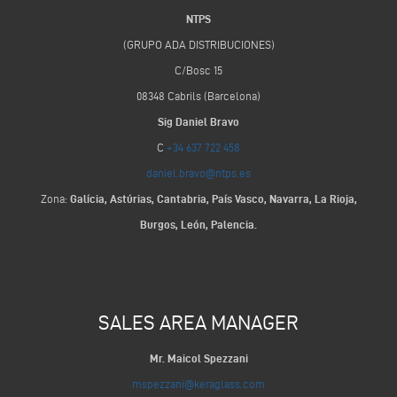
NTPS
(GRUPO ADA DISTRIBUCIONES)
C/Bosc 15
08348 Cabrils (Barcelona)
Sig Daniel Bravo
C
+34 637 722 458
daniel.bravo@ntps.es
Zona:
Galícia, Astúrias, Cantabria, País Vasco, Navarra, La Rioja,
Burgos, León, Palencia.
SALES AREA MANAGER
Mr. Maicol Spezzani
mspezzani@keraglass.com