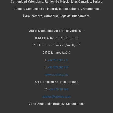
Comunidad Valenciana, Región de Múrcia, Islas Canarias, Soria e
Cuenca, Comunidad de Madrid, Toledo, Cáceres, Salamanca,
Ávila, Zamora, Valladolid, Segovia, Guadalajara.
ADETEC tecnoclogía para el Vidrio, S.L.
(GRUPO ADA DISTRIBUCIONES)
Pol. Ind. Los Rubiales II, Vial B, C/4
23700 Linares (Jaén)
T.
+34 953 607 237
F.
+34 953 606 757
www.adetecsl.es
Sig Francisco Antonio Delgado
C.
+34 670 311 948
adetec@adetecsl.es
Zona:
Andalucía, Badajoz, Ciudad Real.