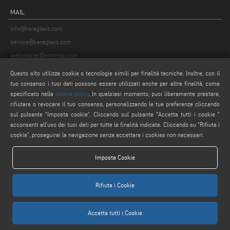
MAIL
info@keraglass.com
service@keraglass.com
webmaster@emmegi.com
Questo sito utilizza cookie o tecnologie simili per finalità tecniche. Inoltre, con il
SEGUICI
tuo consenso i tuoi dati possono essere utilizzati anche per altre finalità, come
specificato nella
cookie policy
. In qualsiasi momento, puoi liberamente prestare,
rifiutare o revocare il tuo consenso, personalizzando le tue preferenze cliccando
sul pulsante “Imposta cookie”. Cliccando sul pulsante "Accetta tutti i cookie "
AVVERTENZE LEGALI
acconsenti all'uso dei tuoi dati per tutte le finalità indicate. Cliccando su “Rifiuta i
cookie”, proseguirai la navigazione senza accettare i cookies non necessari.
PRIVACY POLICY
COMPLIANCE
Imposta Cookie
NOTE LEGALI
COOKIE POLICY
Rifiuta i Cookie
IMPOSTAZIONE COOKIES
Accetta tutti i Cookie