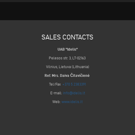
SALES CONTACTS
UAB "Idelis"
Pelesos str. 3, LT-02163
Vilnius, Lietuva (Lithuania)
Ref. Mrs. Daiva Čitavičienė
Tel/Fax
+370 5 2383391
E-mail:
info@idelis.lt
Web:
www.idelis.lt