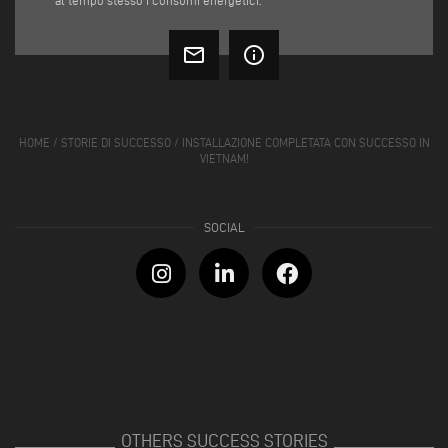
al tempo stesso i consumi energetici.
mail_outline
info_outline
HOME
/
STORIE DI SUCCESSO
/
INSTALLAZIONE COMPLETATA CON SUCCESSO IN
VIETNAM!
OTHERS SUCCESS STORIES