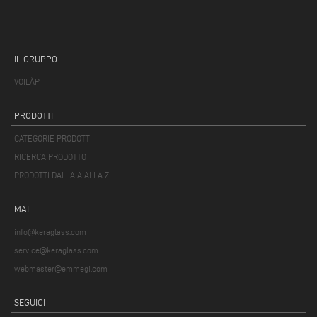
IL GRUPPO
VOILÀP
PRODOTTI
CATEGORIE PRODOTTI
RICERCA PRODOTTO
PRODOTTI DALLA A ALLA Z
MAIL
info@keraglass.com
service@keraglass.com
webmaster@emmegi.com
SEGUICI