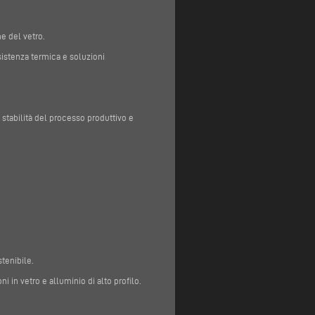
ne del vetro.
istenza termica e soluzioni
stabilità del processo produttivo e
stenibile.
 in vetro e alluminio di alto profilo.