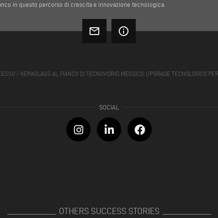
ianco in questo percorso di crescita e innovazione tecnologica.
mail_outline
info_outline
CESSO
/
KERAGLASS AL FIANCO DI TECNOVIDRIO MESSICO: UPGRADE TECNOLOGICO PER
OTHERS SUCCESS STORIES