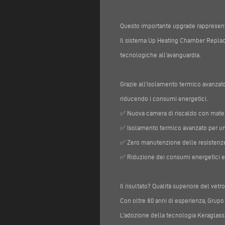
Questo importante upgrade rappresenta u
Il sistema Up Heating Chamber Replace
tecnologiche all’avanguardia.
Grazie all’isolamento termico avanzato
riducendo i consumi energetici.
✅ Nuova camera di riscaldo con materi
✅ Isolamento termico avanzato per un
✅ Zero manutenzione delle resistenze 
✅ Riduzione dei consumi energetici e 
Il risultato? Qualità superiore del vet
Con oltre 80 anni di esperienza, Grupo 
L’adozione della tecnologia Keraglass 