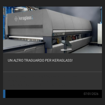
UN ALTRO TRAGUARDO PER KERAGLASS!
ABBIAMO INSTALLATO UN NUOVO VISIONBEND PRESSO
UN'IMPORTANTE AZIENDA ITALIANA SPECIALIZZATA NELLA
PRODUZIONE DI VETRI TEMPERATI, SIA PIANI CHE CURVI.
07/01/2026