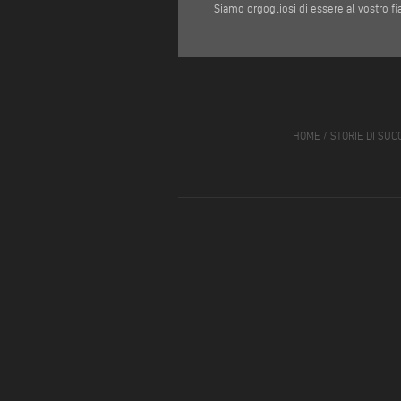
Siamo orgogliosi di essere al vostro f
HOME
/
STORIE DI SUC