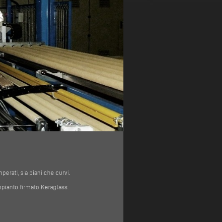
erati, sia piani che curvi.
mpianto firmato Keraglass.