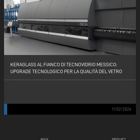
KERAGLASS AL FIANCO DI TECNOVIDRIO MESSICO:
UPGRADE TECNOLOGICO PER LA QUALITÀ DEL VETRO
KERAGLASS RAFFORZA LA COLLABORAZIONE CON TECNOVIDRIO
MESSICO GRAZIE ALL’INSTALLAZIONE DEL SISTEMA UP HEATING
CHAMBER REPLACEMENT, UNA TECNOLOGIA ESCLUSIVA PENSATA
PER PORTARE LE PRESTAZIONI DEI FORNI DI TEMPRA A UN NUOVO
LIVELLO.
11/02/2026
MAIL
SEGUICI